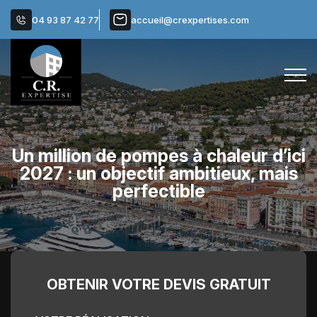
04 93 87 42 77
accueil@crexpertises.com
Un million de pompes à chaleur d’ici
2027 : un objectif ambitieux, mais
perfectible
OBTENIR VOTRE
DEVIS GRATUIT