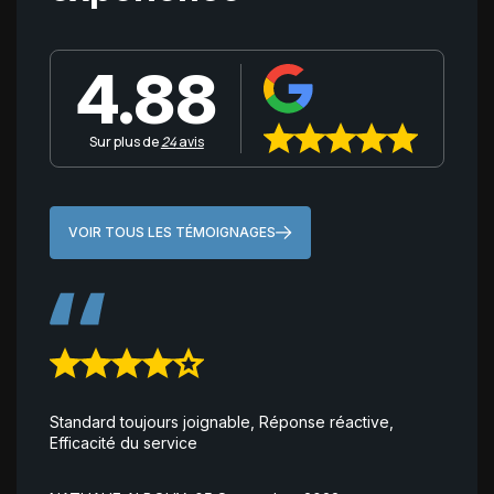
4.88
Sur plus de
24
avis
VOIR TOUS LES TÉMOIGNAGES
Standard toujours joignable, Réponse réactive,
CR
Efficacité du service
ac
pe
ex