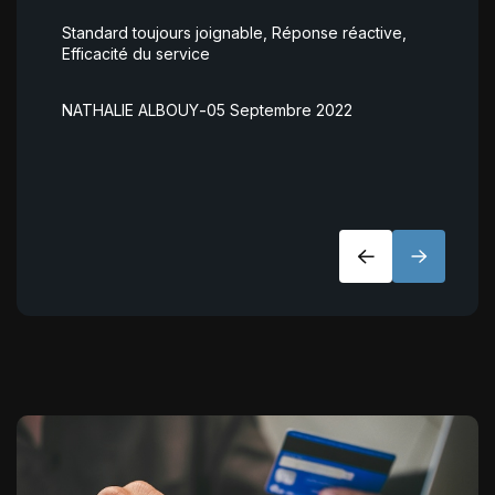
Standard toujours joignable, Réponse réactive,
CR
Efficacité du service
ac
pe
ex
-
NATHALIE ALBOUY
05 Septembre 2022
me
ri
E